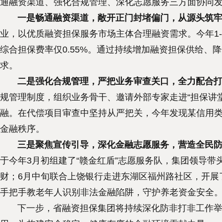
通融资渠道、强化合规管理、深化志愿服务三方面协同发
一是畅通融资渠道，敞开正门封堵偏门，从源头筑牢
业，以优质融资担保服务市场主体合理融资需求。今年1-8
综合担保费率仅0.55%。通过持续增加融资担保供给
求。
二是强化合规管理，严把业务审查关口，全力配合
规管理制度，组织业务骨干、邀请外部专家走进“担保讲
融。在代偿项目审查中坚持从严把关，今年发现某信用
金融秩序。
三是聚焦宣传引导，深化金融志愿服务，营造全民
于今年3月初组建了“赣金红盾”志愿服务队，集团领导
财；6月中旬联合上饶银行走进东湖区福州路社区，开展
手把手教老年人识别非法金融陷阱，守护养老资金安全
下一步，省融资担保集团将持续深化防非打非工作举措