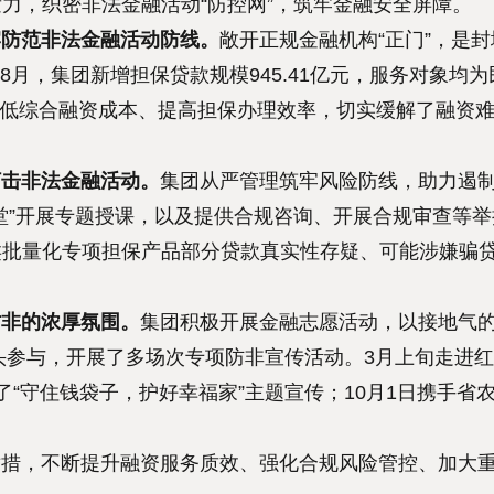
力，织密非法金融活动“防控网”，筑牢金融安全屏障。
防范非法金融活动防线。
敞开正规金融机构“正门”，是封
月，集团新增担保贷款规模945.41亿元，服务对象均为
、降低综合融资成本、提高担保办理效率，切实缓解了融资
打击非法金融活动。
集团从严管理筑牢风险防线，助力遏
堂”开展专题授课，以及提供合规咨询、开展合规审查等
类批量化专项担保产品部分贷款真实性存疑、可能涉嫌骗
防非的浓厚氛围。
集团积极开展金融志愿活动，以接地气
带头参与，开展了多场次专项防非宣传活动。3月上旬走进
了“守住钱袋子，护好幸福家”主题宣传；10月1日携手
。
，不断提升融资服务质效、强化合规风险管控、加大重