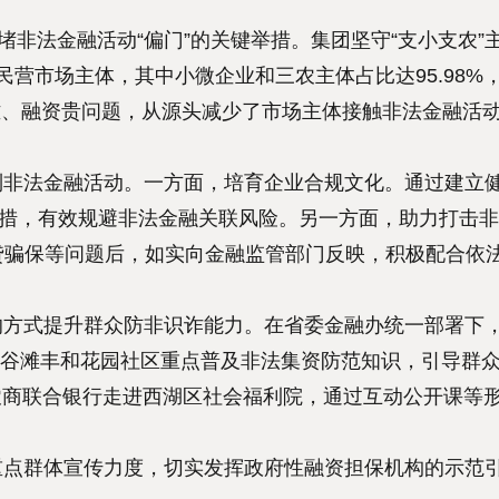
堵非法金融活动“偏门”的关键举措。集团坚守“支小支农”
民营市场主体，其中小微企业和三农主体占比达95.98%
难、融资贵问题，从源头减少了市场主体接触非法金融活
制非法金融活动。一方面，培育企业合规文化。通过建立
举措，有效规避非法金融关联风险。另一方面，助力打击
贷骗保等问题后，如实向金融监管部门反映，积极配合依
的方式提升群众防非识诈能力。在省委金融办统一部署下
红谷滩丰和花园社区重点普及非法集资防范知识，引导群
省农商联合银行走进西湖区社会福利院，通过互动公开课等
点群体宣传力度，切实发挥政府性融资担保机构的示范